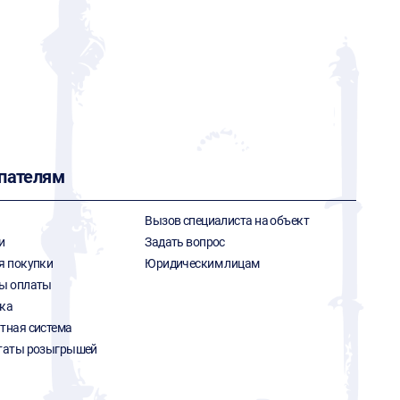
пателям
Вызов специалиста на объект
и
Задать вопрос
я покупки
Юридическим лицам
ы оплаты
ка
тная система
таты розыгрышей