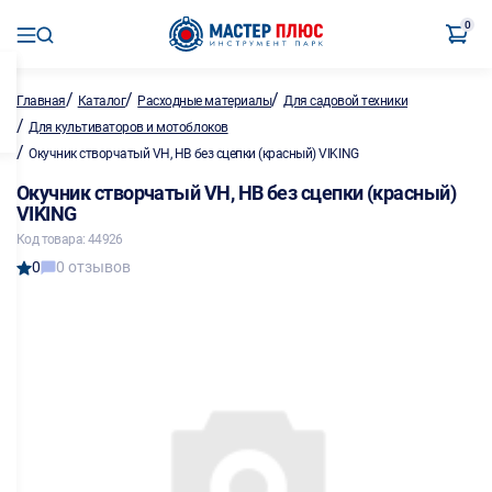
0
/
/
/
Главная
Каталог
Расходные материалы
Для садовой техники
/
Для культиваторов и мотоблоков
/
Окучник створчатый VH, HB без сцепки (красный) VIKING
Окучник створчатый VH, HB без сцепки (красный)
VIKING
Код товара: 44926
0
0 отзывов