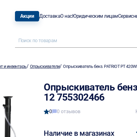
Акции
Доставка
О нас
Юридическим лицам
Сервисн
/
/
т и инвентарь
Опрыскиватели
Опрыскиватель бенз. PATRIOT PT 420W
Опрыскиватель бенз
12 755302466
0
0 отзывов
Наличие в магазинах