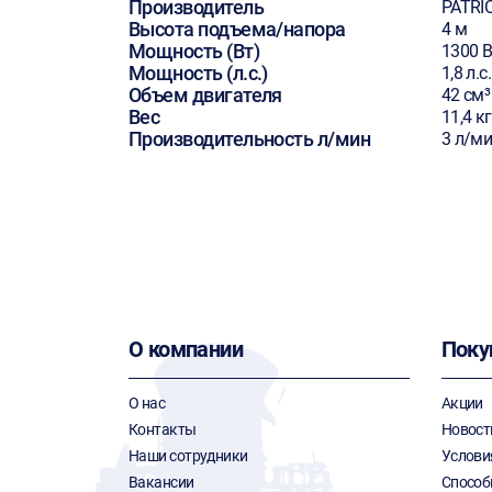
Производитель
PATRI
Высота подъема/напора
4 м
Мощность (Вт)
1300 В
Мощность (л.с.)
1,8 л.с.
Объем двигателя
42 см³
Вес
11,4 кг
Производительность л/мин
3 л/м
О компании
Поку
О нас
Акции
Контакты
Новост
Наши сотрудники
Услови
Вакансии
Способ