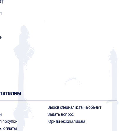
OT
т
ин
пателям
Вызов специалиста на объект
и
Задать вопрос
я покупки
Юридическим лицам
ы оплаты