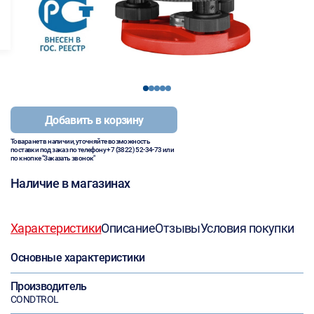
1
2
3
4
5
Добавить в корзину
Товара нет в наличии, уточняйте возможность
поставки под заказ по телефону
+7 (3822) 52-34-73
или
по кнопке "Заказать звонок"
Наличие в магазинах
Характеристики
Описание
Отзывы
Условия покупки
Основные характеристики
Производитель
CONDTROL