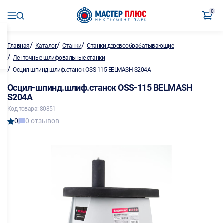
0
/
/
/
Главная
Каталог
Станки
Станки деревообрабатывающие
/
Ленточные шлифовальные станки
/
Осцил-шпинд.шлиф.станок OSS-115 BELMASH S204A
Осцил-шпинд.шлиф.станок OSS-115 BELMASH
S204A
Код товара: 80851
0
0 отзывов