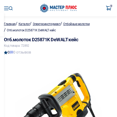
0
/
/
/
Главная
Каталог
Электроинструмент
Отбойные молотки
/
Отб.молоток D25871K DeWALT кейс
Отб.молоток D25871K DeWALT кейс
Код товара: 72892
0
0 отзывов