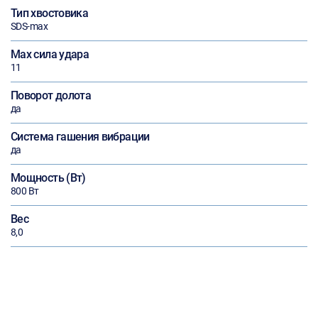
Тип хвостовика
SDS-max
Max сила удара
11
Поворот долота
да
Система гашения вибрации
да
Мощность (Вт)
800 Вт
Вес
8,0