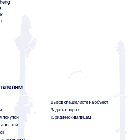
heng
0
ж
т
пателям
Вызов специалиста на объект
и
Задать вопрос
я покупки
Юридическим лицам
ы оплаты
ка
тная система