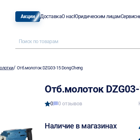
Акции
Доставка
О нас
Юридическим лицам
Сервисн
/
олотки
Отб.молоток DZG03-15 DongCheng
Отб.молоток DZG03-
0
0 отзывов
Наличие в магазинах