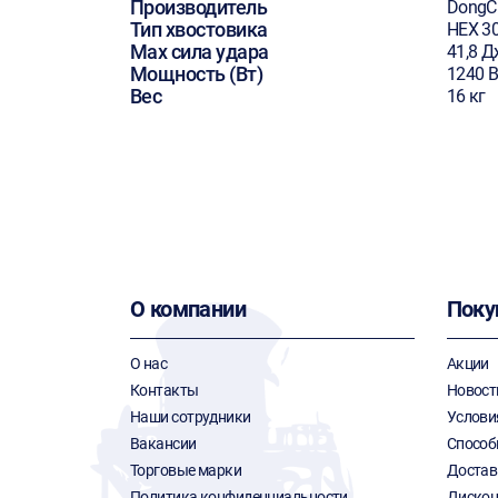
Производитель
DongC
Тип хвостовика
HEX 3
Max сила удара
41,8 Д
Мощность (Вт)
1240 В
Вес
16 кг
О компании
Поку
О нас
Акции
Контакты
Новост
Наши сотрудники
Услови
Вакансии
Способ
Торговые марки
Достав
Политика конфиденциальности
Дискон