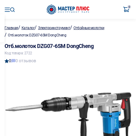
0
/
/
/
Главная
Каталог
Электроинструмент
Отбойные молотки
/
Отб.молоток DZG07-6SM DongCheng
Отб.молоток DZG07-6SM DongCheng
Код товара: 2722
0
0 отзывов