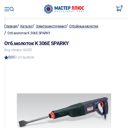
0
/
/
/
Главная
Каталог
Электроинструмент
Отбойные молотки
/
Отб.молоток К 306Е SPARKY
Отб.молоток К 306Е SPARKY
Код товара: 44202
0
0 отзывов