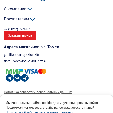
О компании
Покупателям
+7 (3822) 52-34-73
Заказать звонок
Адреса магазинов в г. Томск
ул. Шевченко, 44 ст. 46
пр-т Комсомольский, 7 ст. 6
Политика обработки персональных данных
Согласие на обработку персональных данных
Согласие на получение рассылки
Мы используем файлы cookie для улучшения работы сайта.
Продолжая использовать сайт, вы соглашаетесь с нашей
© 1996 - 2026 инструмент парк «Мастер Плюс» Россия, г. Томск, ул. Шевченко, 44 ст. 46, (3822) 52-34-
Политикой обработки персональных данных
.