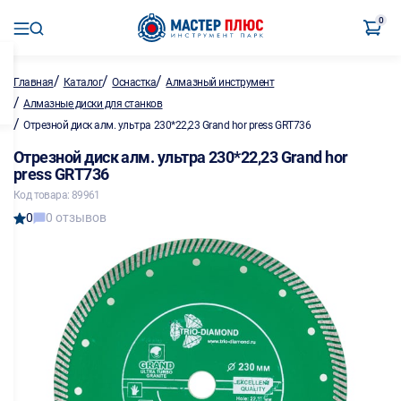
0
/
/
/
Главная
Каталог
Оснастка
Алмазный инструмент
/
Алмазные диски для станков
/
Отрезной диск алм. ультра 230*22,23 Grand hor press GRT736
Отрезной диск алм. ультра 230*22,23 Grand hor
press GRT736
Код товара: 89961
0
0 отзывов