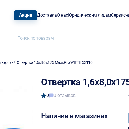
Акции
Доставка
О нас
Юридическим лицам
Сервисн
/
твертки
Отвертка 1,6х8,0х175 MaxxPro WITTE 53110
Отвертка 1,6х8,0х17
0
0 отзывов
Наличие в магазинах