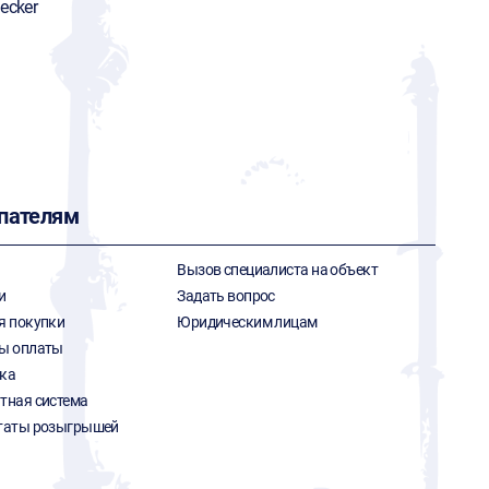
ecker
пателям
Вызов специалиста на объект
и
Задать вопрос
я покупки
Юридическим лицам
ы оплаты
ка
тная система
таты розыгрышей