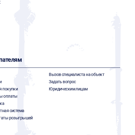
x
пателям
Вызов специалиста на объект
и
Задать вопрос
я покупки
Юридическим лицам
ы оплаты
ка
тная система
таты розыгрышей