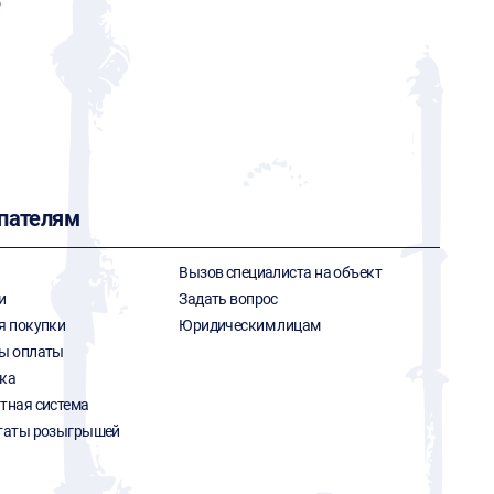
Р
пателям
Вызов специалиста на объект
и
Задать вопрос
я покупки
Юридическим лицам
ы оплаты
ка
тная система
таты розыгрышей