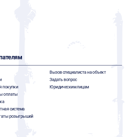
пателям
Вызов специалиста на объект
и
Задать вопрос
я покупки
Юридическим лицам
ы оплаты
ка
тная система
таты розыгрышей