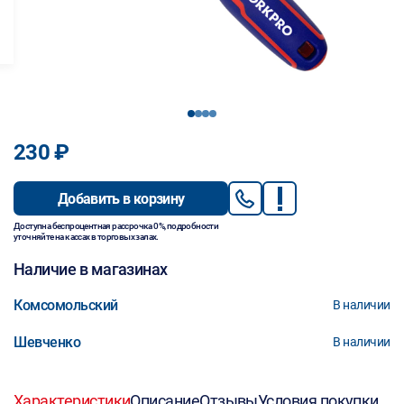
1
2
3
4
230 ₽
Добавить в корзину
Доступна беспроцентная рассрочка 0%, подробности
уточняйте на кассах в торговых залах.
Наличие в магазинах
Комсомольский
В наличии
Шевченко
В наличии
Характеристики
Описание
Отзывы
Условия покупки