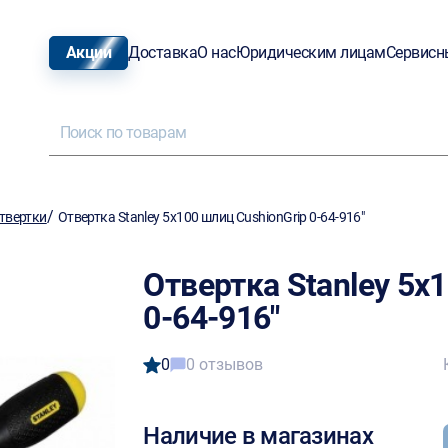
Акции
Доставка
О нас
Юридическим лицам
Сервисн
/
твертки
Отвертка Stanley 5х100 шлиц CushionGrip 0-64-916"
Отвертка Stanley 5х
0-64-916"
0
0 отзывов
Наличие в магазинах