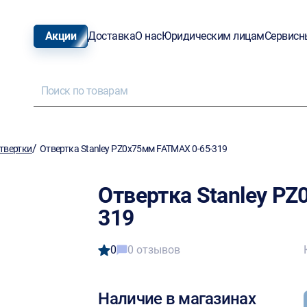
Акции
Доставка
О нас
Юридическим лицам
Сервисн
/
твертки
Отвертка Stanley PZ0х75мм FATMAX 0-65-319
Отвертка Stanley P
319
0
0 отзывов
Наличие в магазинах