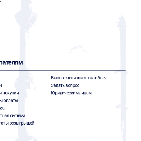
y
пателям
Вызов специалиста на объект
и
Задать вопрос
я покупки
Юридическим лицам
ы оплаты
ка
тная система
таты розыгрышей