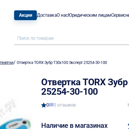
Акции
Доставка
О нас
Юридическим лицам
Сервисн
/
твертки
Отвертка TORX Зубр T30х100 Эксперт 25254-30-100
Отвертка TORX Зубр
25254-30-100
0
0 отзывов
Наличие в магазинах