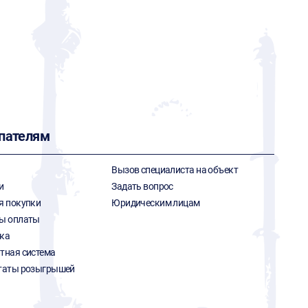
пателям
Вызов специалиста на объект
и
Задать вопрос
я покупки
Юридическим лицам
ы оплаты
ка
тная система
таты розыгрышей