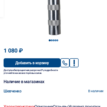
1
2
3
4
5
1 080 ₽
Добавить в корзину
Доступна беспроцентная рассрочка 0%, подробности
уточняйте на кассах в торговых залах.
Наличие в магазинах
Шевченко
В наличии
Характеристики
Описание
Отзывы
Условия покупки