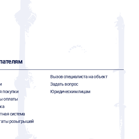
пателям
Вызов специалиста на объект
и
Задать вопрос
я покупки
Юридическим лицам
ы оплаты
ка
тная система
таты розыгрышей