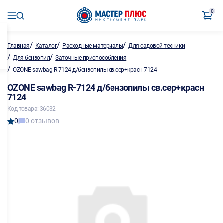
0
/
/
/
Главная
Каталог
Расходные материалы
Для садовой техники
/
/
Для бензопил
Заточные приспособления
/
OZONE sawbag R-7124 д/бензопилы св.сер+красн 7124
OZONE sawbag R-7124 д/бензопилы св.сер+красн
7124
Код товара: 36032
0
0 отзывов