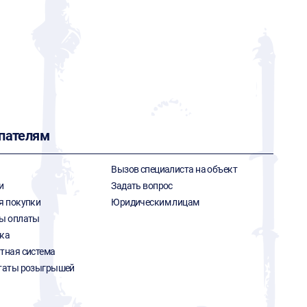
пателям
Вызов специалиста на объект
и
Задать вопрос
я покупки
Юридическим лицам
ы оплаты
ка
тная система
таты розыгрышей