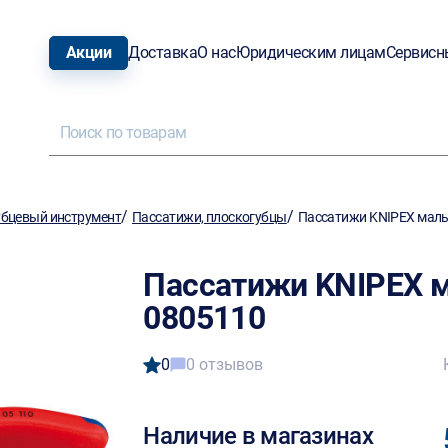
Акции
Доставка
О нас
Юридическим лицам
Сервисн
/
/
бцевый инструмент
Пассатижи, плоскогубцы
Пассатижи KNIPEX малы
Пассатижи KNIPEX м
0805110
0
0 отзывов
Наличие в магазинах