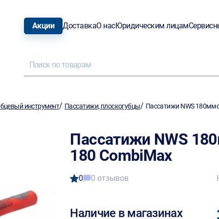
Акции
Доставка
О нас
Юридическим лицам
Сервисн
/
/
бцевый инструмент
Пассатижи, плоскогубцы
Пассатижи NWS 180мм с
Пассатижи NWS 180
180 CombiMax
0
0 отзывов
Наличие в магазинах