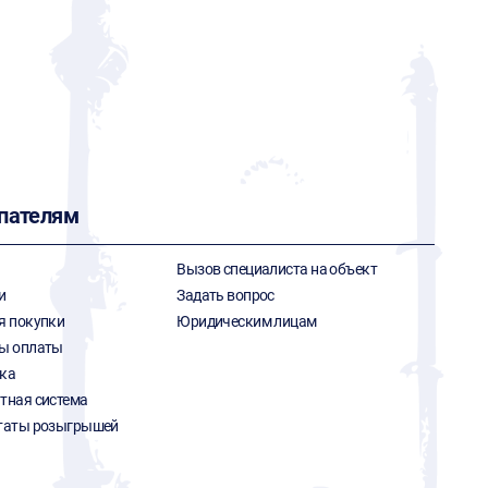
пателям
Вызов специалиста на объект
и
Задать вопрос
я покупки
Юридическим лицам
ы оплаты
ка
тная система
таты розыгрышей