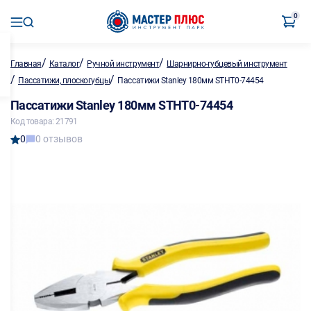
0
/
/
/
Главная
Каталог
Ручной инструмент
Шарнирно-губцевый инструмент
/
/
Пассатижи, плоскогубцы
Пассатижи Stanley 180мм STHT0-74454
Пассатижи Stanley 180мм STHT0-74454
Код товара: 21791
0
0 отзывов