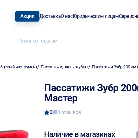
Акции
Доставка
О нас
Юридическим лицам
Сервисн
/
/
бцевый инструмент
Пассатижи, плоскогубцы
Пассатижи Зубр 200мм х
Пассатижи Зубр 200
Мастер
0
0 отзывов
Наличие в магазинах