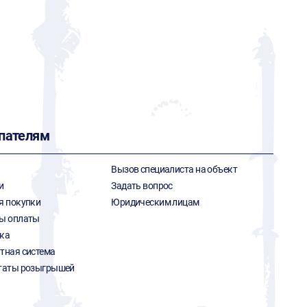
пателям
Вызов специалиста на объект
и
Задать вопрос
я покупки
Юридическим лицам
ы оплаты
ка
тная система
таты розыгрышей