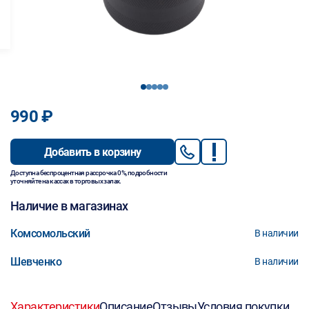
1
2
3
4
5
990 ₽
Добавить в корзину
Доступна беспроцентная рассрочка 0%, подробности
уточняйте на кассах в торговых залах.
Наличие в магазинах
Комсомольский
В наличии
Шевченко
В наличии
Характеристики
Описание
Отзывы
Условия покупки