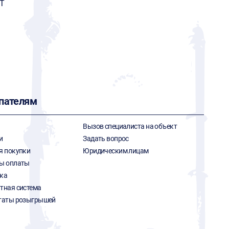
T
пателям
Вызов специалиста на объект
и
Задать вопрос
я покупки
Юридическим лицам
ы оплаты
ка
тная система
таты розыгрышей