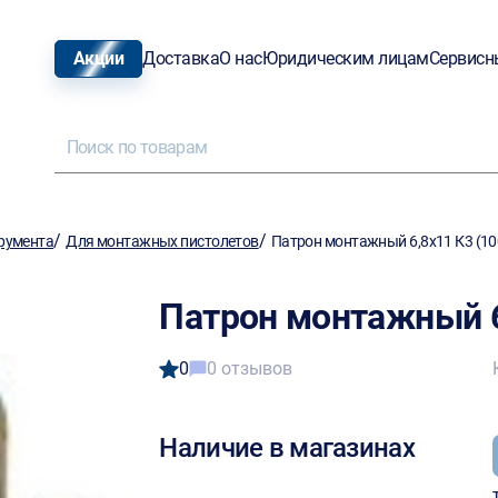
Акции
Доставка
О нас
Юридическим лицам
Сервисн
/
/
румента
Для монтажных пистолетов
Патрон монтажный 6,8х11 К3 (1
Патрон монтажный 6
0
0 отзывов
Наличие в магазинах