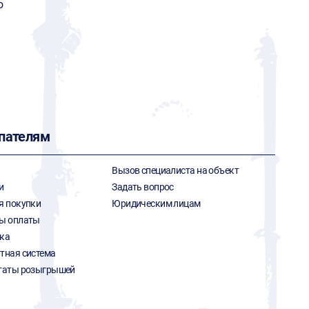
o
пателям
Вызов специалиста на объект
и
Задать вопрос
я покупки
Юридическим лицам
ы оплаты
ка
тная система
таты розыгрышей