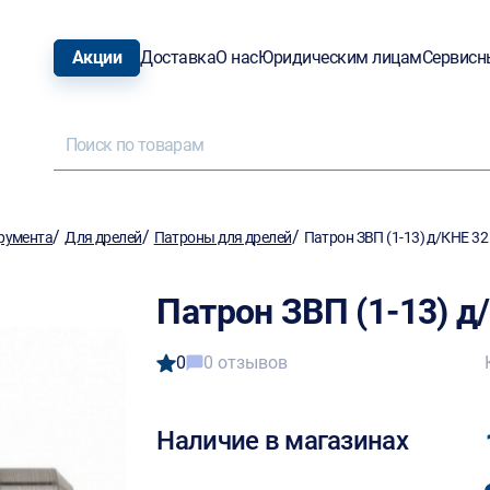
Акции
Доставка
О нас
Юридическим лицам
Сервисн
/
/
/
румента
Для дрелей
Патроны для дрелей
Патрон ЗВП (1-13) д/КНЕ 32
Патрон ЗВП (1-13) д
0
0 отзывов
Наличие в магазинах