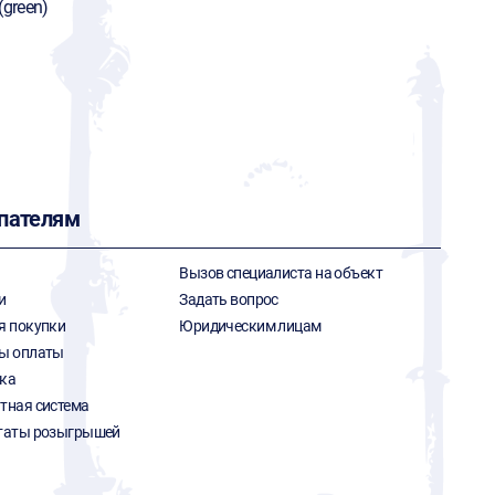
(green)
пателям
Вызов специалиста на объект
и
Задать вопрос
я покупки
Юридическим лицам
ы оплаты
ка
тная система
таты розыгрышей