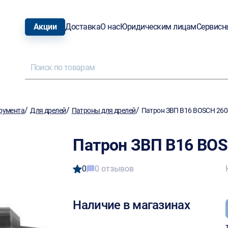
Акции
Доставка
О нас
Юридическим лицам
Сервисн
/
/
/
румента
Для дрелей
Патроны для дрелей
Патрон ЗВП В16 BOSCH 26
Патрон ЗВП В16 BO
0
0 отзывов
Наличие в магазинах