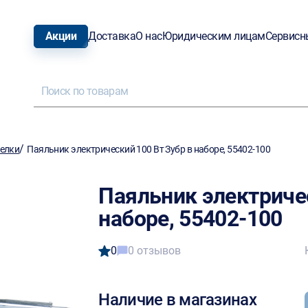
Акции
Доставка
О нас
Юридическим лицам
Сервисн
/
релки
Паяльник электрический 100 Вт Зубр в наборе, 55402-100
Паяльник электричес
наборе, 55402-100
0
0 отзывов
Наличие в магазинах