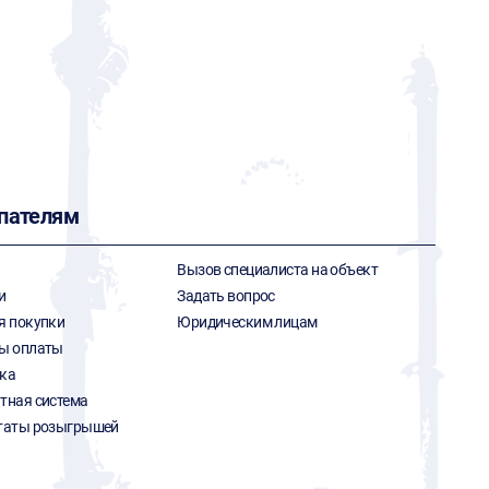
пателям
Вызов специалиста на объект
и
Задать вопрос
я покупки
Юридическим лицам
ы оплаты
ка
тная система
таты розыгрышей