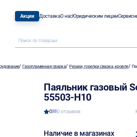
Акции
Доставка
О нас
Юридическим лицам
Сервисн
/
/
/
рудование
Газопламенная сварка
Резаки, горелки сварка, кровля
Па
Паяльник газовый So
55503-H10
0
0 отзывов
Наличие в магазинах