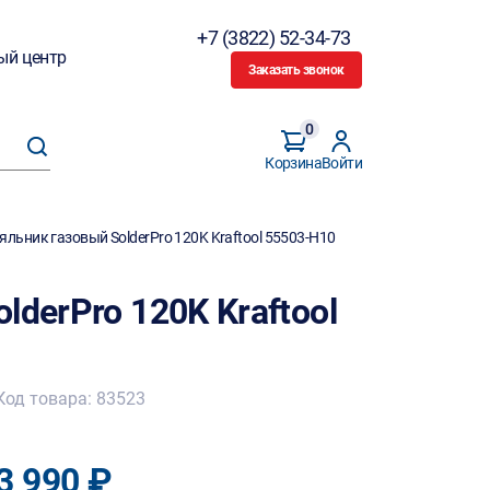
+7 (3822) 52-34-73
ый центр
Заказать звонок
0
Корзина
Войти
яльник газовый SolderPro 120K Kraftool 55503-H10
lderPro 120K Kraftool
Код товара: 83523
3 990 ₽