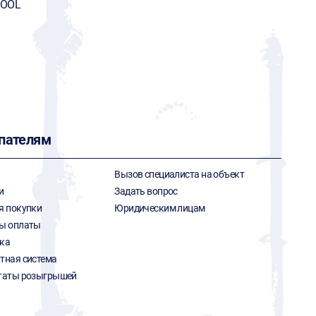
TOOL
пателям
Вызов специалиста на объект
и
Задать вопрос
я покупки
Юридическим лицам
ы оплаты
ка
тная система
таты розыгрышей