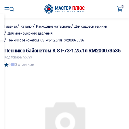
0
/
/
/
Главная
Каталог
Расходные материалы
Для садовой техники
/
Для моек высокого давления
/
Пенник с байонетом К ST-73-1.25.1л RM200073536
Пенник с байонетом К ST-73-1.25.1л RM200073536
Код товара: 56799
0
0 отзывов