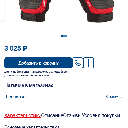
1
2
3
3 025 ₽
Добавить в корзину
Доступна беспроцентная рассрочка 0%, подробности
уточняйте на кассах в торговых залах.
Наличие в магазинах
Шевченко
В наличии
Характеристики
Описание
Отзывы
Условия покупки
Основные характеристики