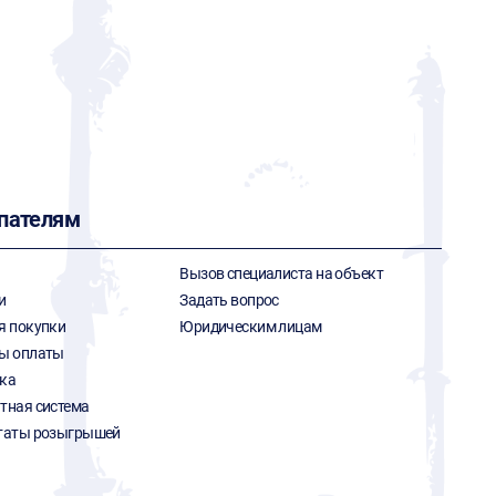
пателям
Вызов специалиста на объект
и
Задать вопрос
я покупки
Юридическим лицам
ы оплаты
ка
тная система
таты розыгрышей