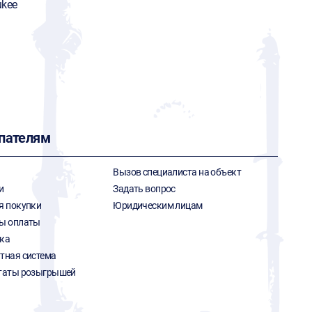
ukee
пателям
Вызов специалиста на объект
и
Задать вопрос
я покупки
Юридическим лицам
ы оплаты
ка
тная система
таты розыгрышей