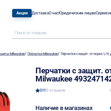
Акции
Доставка
О нас
Юридическим лицам
Сервисн
/
/
ащиты Milwaukee
Перчатки Milwaukee
Перчатки с защит. от порез. L/9,
Перчатки с защит. от
Milwaukee 49324714
0
0 отзывов
Наличие в магазинах