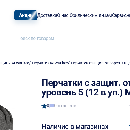
Акции
Доставка
О нас
Юридическим лицам
Сервисн
/
/
ащиты Milwaukee
Перчатки Milwaukee
Перчатки с защит. от порез. XXL/
Перчатки с защит. от
уровень 5 (12 в уп.)
0
0 отзывов
Наличие в магазинах