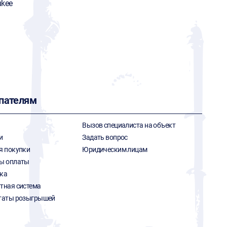
ukee
пателям
Вызов специалиста на объект
и
Задать вопрос
я покупки
Юридическим лицам
ы оплаты
ка
тная система
таты розыгрышей