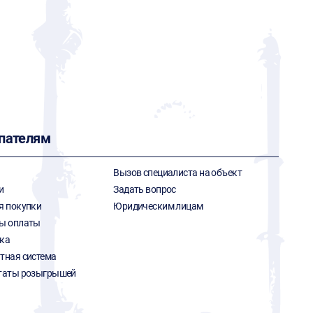
G
пателям
Вызов специалиста на объект
и
Задать вопрос
я покупки
Юридическим лицам
ы оплаты
ка
тная система
таты розыгрышей