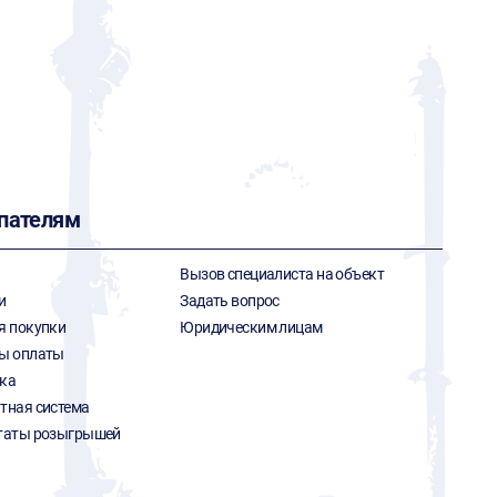
G
пателям
Вызов специалиста на объект
и
Задать вопрос
я покупки
Юридическим лицам
ы оплаты
ка
тная система
таты розыгрышей