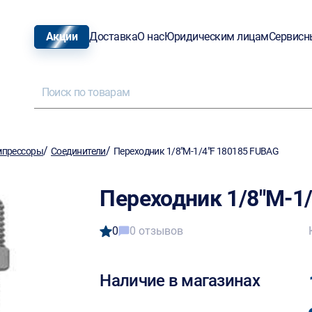
Акции
Доставка
О нас
Юридическим лицам
Сервисн
/
/
мпрессоры
Соединители
Переходник 1/8"М-1/4"F 180185 FUBAG
Переходник 1/8"М-1
0
0 отзывов
Наличие в магазинах