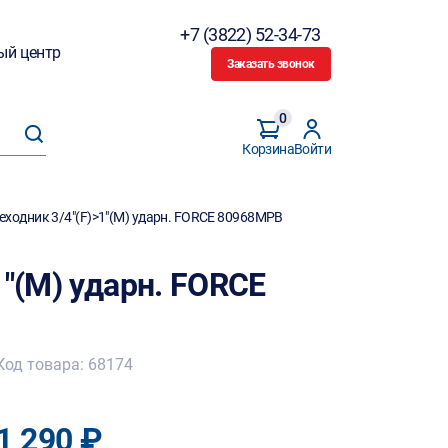
+7 (3822) 52-34-73
ый центр
Заказать звонок
0
Корзина
Войти
еходник 3/4"(F)>1"(M) ударн. FORCE 80968MPB
1"(M) ударн. FORCE
Код товара: 68174
1 290 ₽