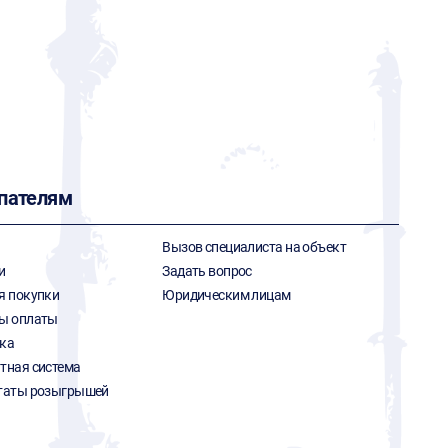
пателям
Вызов специалиста на объект
и
Задать вопрос
я покупки
Юридическим лицам
ы оплаты
ка
тная система
таты розыгрышей