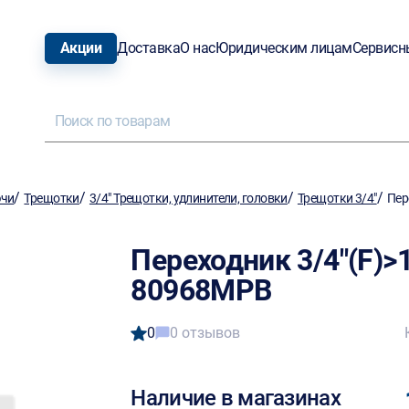
Акции
Доставка
О нас
Юридическим лицам
Сервисн
/
/
/
/
ючи
Трещотки
3/4" Трещотки, удлинители, головки
Трещотки 3/4"
Пер
Переходник 3/4"(F)>
80968MPB
0
0 отзывов
Наличие в магазинах