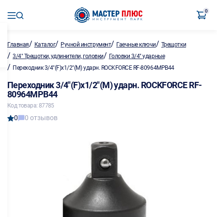
0
/
/
/
/
Главная
Каталог
Ручной инструмент
Гаечные ключи
Трещотки
/
/
3/4" Трещотки, удлинители, головки
Головки 3/4" ударные
/
Переходник 3/4"(F)х1/2"(M) ударн. ROCKFORCE RF-80964MPB44
Переходник 3/4"(F)х1/2"(M) ударн. ROCKFORCE RF-
80964MPB44
Код товара: 87785
0
0 отзывов