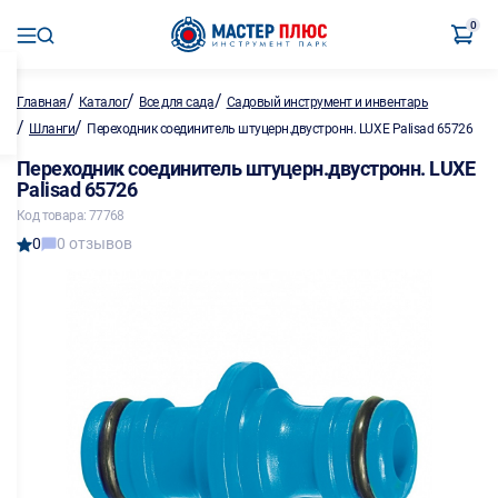
0
/
/
/
Главная
Каталог
Все для сада
Садовый инструмент и инвентарь
/
/
Шланги
Переходник соединитель штуцерн.двустронн. LUXE Palisad 65726
Переходник соединитель штуцерн.двустронн. LUXE
Palisad 65726
Код товара: 77768
0
0 отзывов