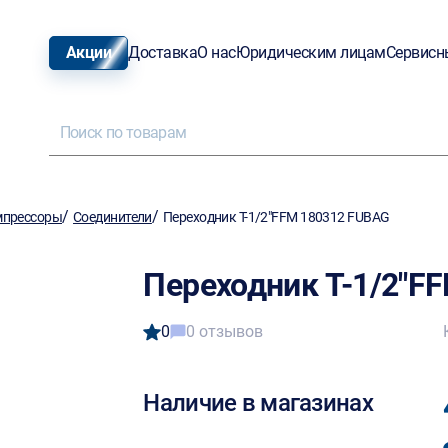
Акции
Доставка
О нас
Юридическим лицам
Сервисн
/
/
мпрессоры
Соединители
Переходник T-1/2"FFM 180312 FUBAG
Переходник T-1/2"F
0
0 отзывов
Наличие в магазинах