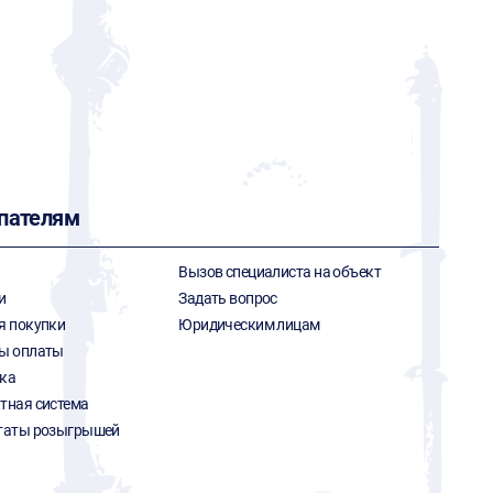
G
пателям
Вызов специалиста на объект
и
Задать вопрос
я покупки
Юридическим лицам
ы оплаты
ка
тная система
таты розыгрышей