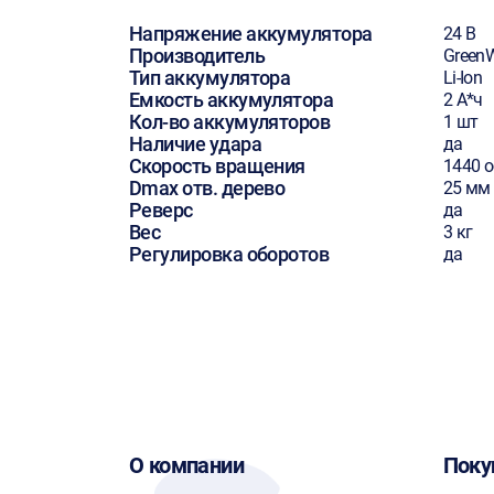
Напряжение аккумулятора
24 В
Производитель
Green
Тип аккумулятора
Li-Ion
Емкость аккумулятора
2 А*ч
Кол-во аккумуляторов
1 шт
Наличие удара
да
Скорость вращения
1440 
Dmax отв. дерево
25 мм
Реверс
да
Вес
3 кг
Регулировка оборотов
да
О компании
Поку