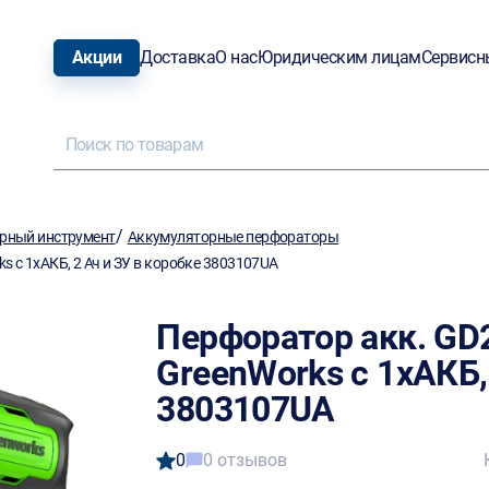
Акции
Доставка
О нас
Юридическим лицам
Сервисн
/
рный инструмент
Аккумуляторные перфораторы
s c 1хАКБ, 2 Ач и ЗУ в коробке 3803107UA
Перфоратор акк. GD
GreenWorks c 1хАКБ,
3803107UA
0
0 отзывов