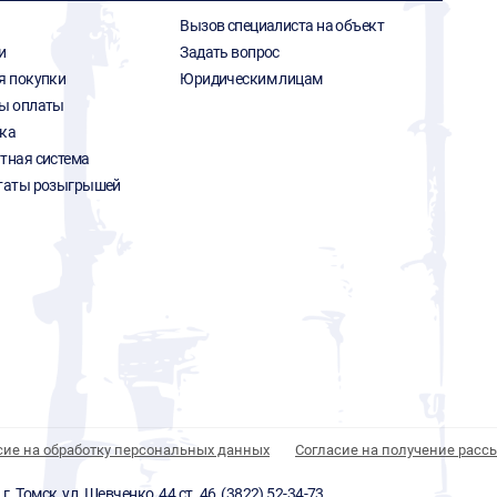
Вызов специалиста на объект
и
Задать вопрос
я покупки
Юридическим лицам
ы оплаты
ка
тная система
таты розыгрышей
сие на обработку персональных данных
Согласие на получение расс
 Томск, ул. Шевченко, 44 ст. 46, (3822) 52-34-73