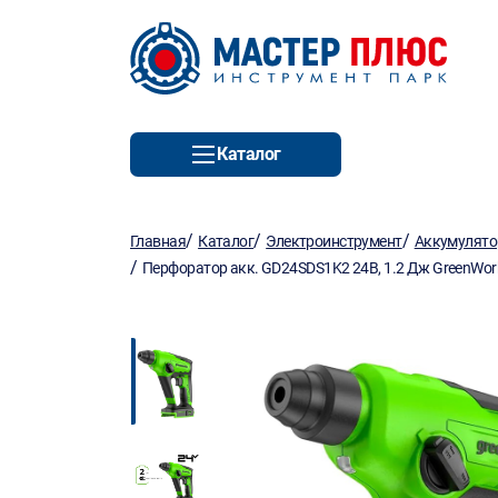
Каталог
/
/
/
Главная
Каталог
Электроинструмент
Аккумулято
/
Перфоратор акк. GD24SDS1K2 24В, 1.2 Дж GreenWork