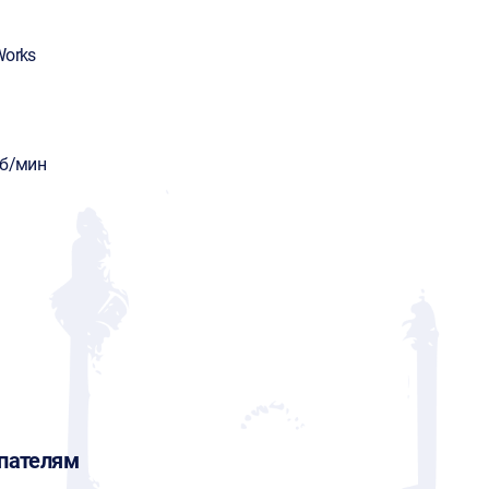
Works
об/мин
пателям