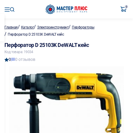
0
/
/
/
Главная
Каталог
Электроинструмент
Перфораторы
/
Перфоратор D 25103K DeWALT кейс
Перфоратор D 25103K DeWALT кейс
Код товара: 19034
0
0 отзывов