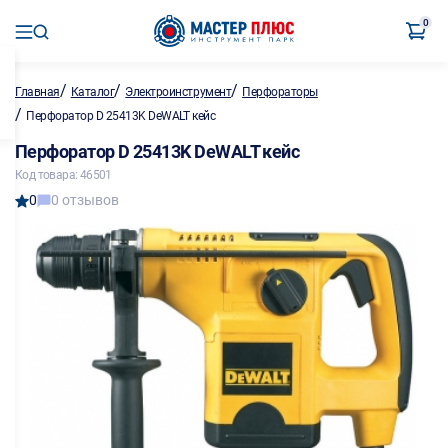
0
/
/
/
Главная
Каталог
Электроинструмент
Перфораторы
/
Перфоратор D 25413K DeWALT кейс
Перфоратор D 25413K DeWALT кейс
Код товара: 46501
0
0 отзывов