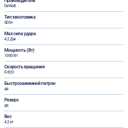
Производитель
DeWalt
Тип хвостовика
SDS+
Max сила удара
4,2 Дж
Мощность (Вт)
1000 Вт
Скорость вращения
0-820
Быстрозажимной патрон
да
Реверс
да
Вес
4,2 кг