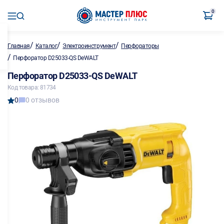
0
/
/
/
Главная
Каталог
Электроинструмент
Перфораторы
/
Перфоратор D25033-QS DeWALT
Перфоратор D25033-QS DeWALT
Код товара: 81734
0
0 отзывов