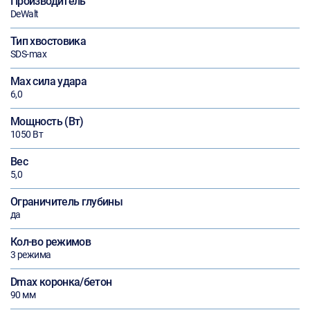
Производитель
DeWalt
Тип хвостовика
SDS-max
Max сила удара
6,0
Мощность (Вт)
1050 Вт
Вес
5,0
Ограничитель глубины
да
Кол-во режимов
3 режима
Dmax коронка/бетон
90 мм