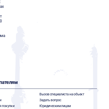
t
ax
т
0
има
пателям
Вызов специалиста на объект
и
Задать вопрос
я покупки
Юридическим лицам