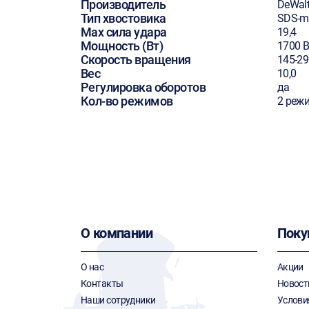
Производитель
DeWal
Тип хвостовика
SDS-m
Max сила удара
19,4
Мощность (Вт)
1700 В
Скорость вращения
145-29
Вес
10,0
Регулировка оборотов
да
Кол-во режимов
2 реж
О компании
Поку
О нас
Акции
Контакты
Новост
Наши сотрудники
Услови