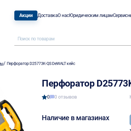
Акции
Доставка
О нас
Юридическим лицам
Сервисн
/
ры
Перфоратор D25773K-QS DeWALT кейс
Перфоратор D25773
0
0 отзывов
Наличие в магазинах