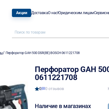
Акции
Доставка
О нас
Юридическим лицам
Сервисн
/
ры
Перфоратор GAH 500 DSR(BE) BOSCH 0611221708
Перфоратор GAH 50
0611221708
0
0 отзывов
Наличие в магазинах