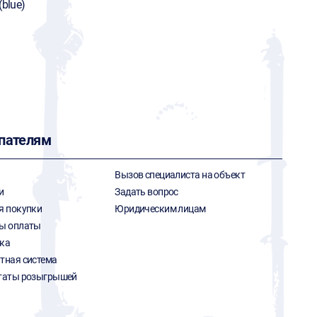
(blue)
пателям
Вызов специалиста на объект
и
Задать вопрос
я покупки
Юридическим лицам
ы оплаты
ка
тная система
таты розыгрышей